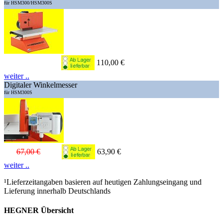
für HSM300/HSM300S
110,00 €
weiter ..
Digitaler Winkelmesser
für HSM300S
67,00 €
63,90 €
weiter ..
¹Lieferzeitangaben basieren auf heutigen Zahlungseingang und
Lieferung innerhalb Deutschlands
HEGNER Übersicht