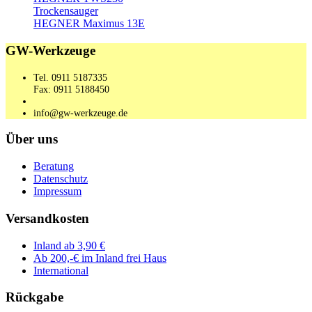
Trockensauger
HEGNER Maximus 13E
GW-Werkzeuge
Tel. 0911 5187335
Fax: 0911 5188450
info@gw-werkzeuge.de
Über uns
Beratung
Datenschutz
Impressum
Versandkosten
Inland ab 3,90 €
Ab 200,-€ im Inland frei Haus
International
Rückgabe