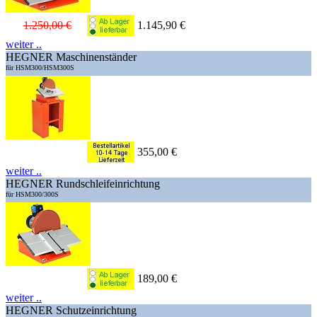
1.250,00 €
1.145,90 €
weiter ..
HEGNER Maschinenständer
für HSM300/HSM300S
355,00 €
weiter ..
HEGNER Rundschleifeinrichtung
für HSM300/300S
189,00 €
weiter ..
HEGNER Schutzeinrichtung