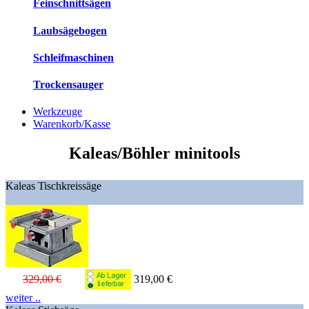
Feinschnittsägen
Laubsägebogen
Schleifmaschinen
Trockensauger
Werkzeuge
Warenkorb/Kasse
Kaleas/Böhler minitools
Kaleas Tischkreissäge
329,00 €
319,00 €
weiter ..