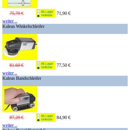
75,70 €
71,90 €
weiter ..
Kaleas Winkelschleifer
81,60 €
77,50 €
weiter ..
Kaleas Bandschleifer
87,20 €
84,90 €
weiter ..