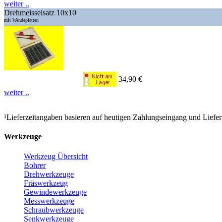
weiter ..
Drehmeisselsatz 10x10
mit Wendeplatten
34,90 €
weiter ..
¹Lieferzeitangaben basieren auf heutigen Zahlungseingang und Liefe
Werkzeuge
Werkzeug Übersicht
Bohrer
Drehwerkzeuge
Fräswerkzeug
Gewindewerkzeuge
Messwerkzeuge
Schraubwerkzeuge
Senkwerkzeuge