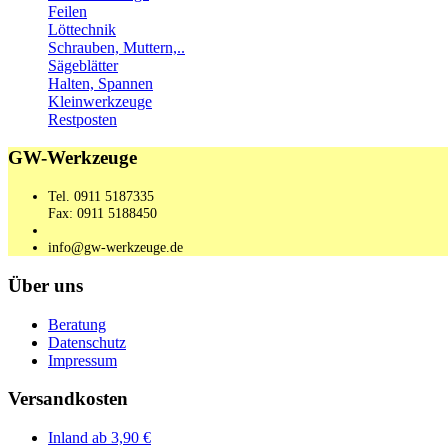
Feilen
Löttechnik
Schrauben, Muttern,..
Sägeblätter
Halten, Spannen
Kleinwerkzeuge
Restposten
GW-Werkzeuge
Tel. 0911 5187335
Fax: 0911 5188450
info@gw-werkzeuge.de
Über uns
Beratung
Datenschutz
Impressum
Versandkosten
Inland ab 3,90 €